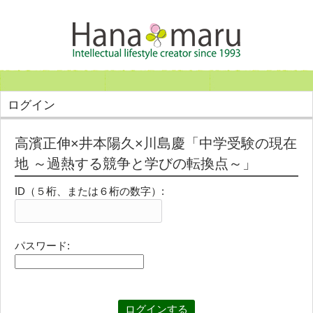
ログイン
高濱正伸×井本陽久×川島慶「中学受験の現在
地 ～過熱する競争と学びの転換点～」
ID（５桁、または６桁の数字）:
パスワード: